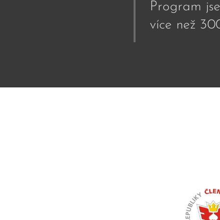
Program jse
více než 30