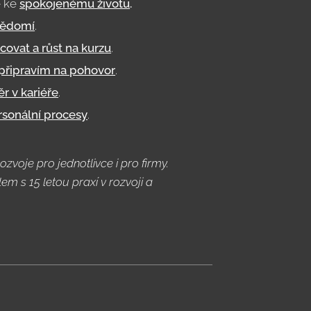
ě ke
spokojenému životu
.
vědomí
.
covat a růst na kurzu
.
připravím na pohovor
.
r v kariéře
.
rsonální procesy
.
ozvoje pro jednotlivce i pro firmy.
em s 15 letou praxí v rozvoji a