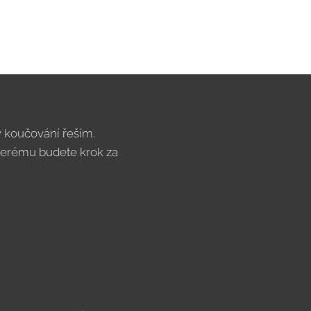
 v koučování řeším.
kterému budete krok za