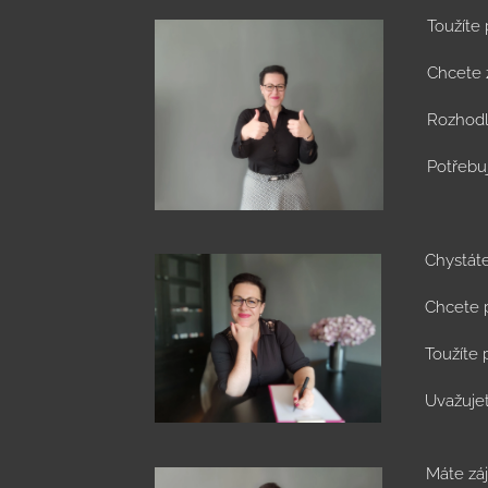
Toužíte
Chcete 
Rozhodli
Potřebuj
Chystát
Chcete 
Toužíte
Uvažuje
Máte zá