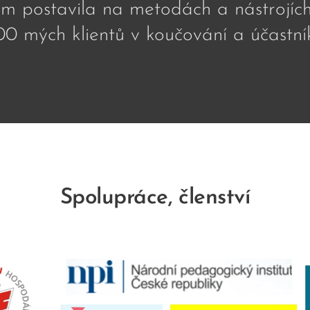
m postavila na metodách a nástrojíc
00 mých klientů v koučování a účastn
Spolupráce, členství