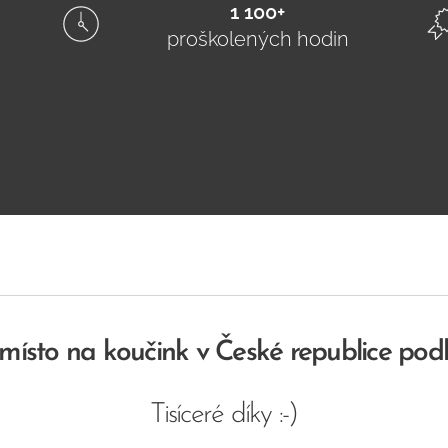
1 100+
proškolených hodin
í místo na koučink v České republice podl
Tisíceré díky :-)