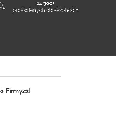
14 300+
proškolených člověkohodin
e Firmy.cz!