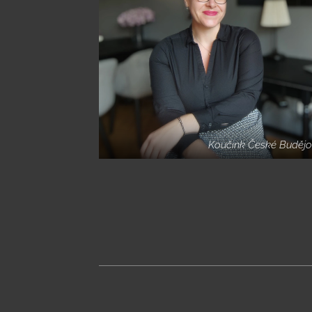
Koučink České Budějo