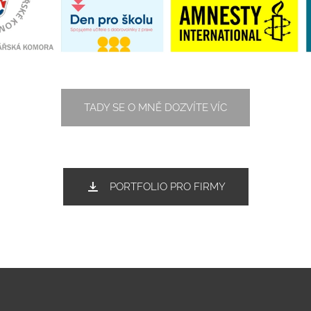
TADY SE O MNĚ DOZVÍTE VÍC
PORTFOLIO PRO FIRMY