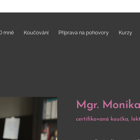
O mně
Koučování
Příprava na pohovory
Kurzy
Mgr. Monik
certifikovaná koučka, lek