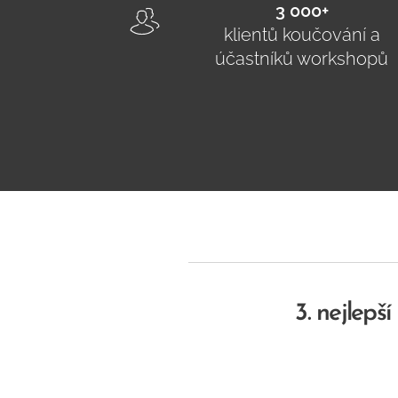
3 000+
klientů koučování a
účastníků workshopů
3. nejlepš