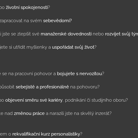
 po
životní spokojenosti
?
zapracovat na svém
sebevědomí?
 jste se zlepšit své
manažerské dovednosti
nebo
rozvíjet svůj tý
ete si utřídit myšlenky a
uspořádat svůj život
?
e se na pracovní pohovor a
bojujete s nervozitou
?
působit
sebejistě a profesionálně
na pohovoru?
 po
objevení směru své kariéry
, podnikání či studijního oboru?
te nad
změnou
práce
a narazili jste na skvělý inzerát?
jem o
rekvalifikační kurz personalistiky
?