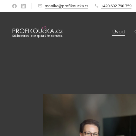
monika@profikoucka.cz
+420 602 790 759
Úvod