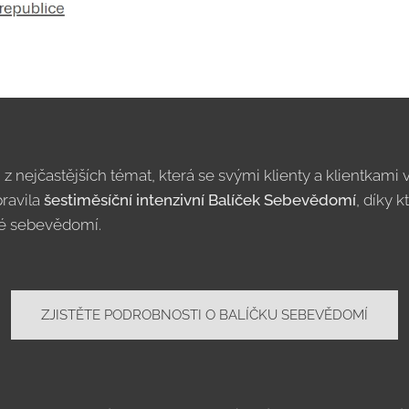
 z nejčastějších témat, která se svými klienty a klientkami
pravila
šestiměsíční intenzivní Balíček Sebevědomí
, díky 
vé sebevědomí.
ZJISTĚTE PODROBNOSTI O BALÍČKU SEBEVĚDOMÍ