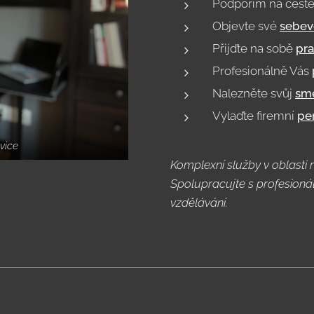
Podpořím na cest
Objevte své
sebe
Přijďte na sobě
pra
Profesionálně Vás
Nalezněte svůj
smě
Vylaďte firemní
pe
vice
Komplexní služby v oblasti r
Spolupracujte s profesionál
vzdělávání.