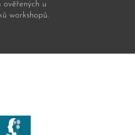
h ověřených u
íků workshopů.