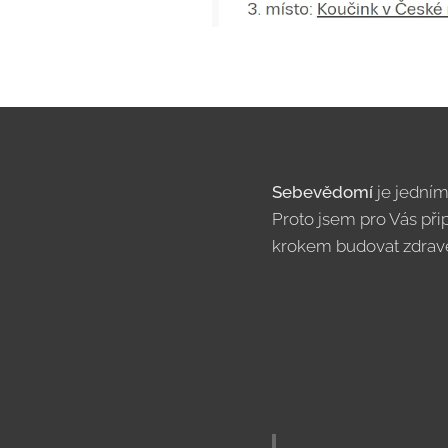
Sebevědomí
je jedním
Proto jsem pro Vás při
krokem budovat zdra