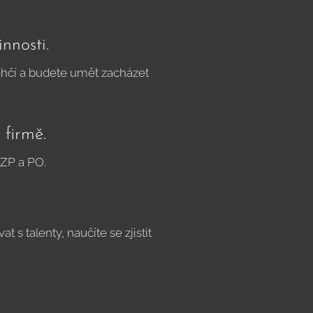
nnosti.
ulehčí a budete umět zacházet
firmě.
OZP a PO.
 s talenty, naučíte se zjistit