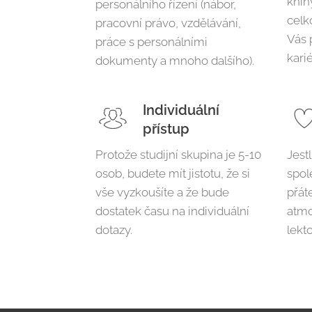
knih
personálního řízení (nábor,
celk
pracovní právo, vzdělávání,
Vás 
práce s personálními
kari
dokumenty a mnoho dalšího).
Individuální
přístup
Protože studijní skupina je 5-10
Jest
osob, budete mít jistotu, že si
spol
vše vyzkoušíte a že bude
přát
dostatek času na individuální
atmo
dotazy.
lekt