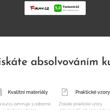
ískáte absolvováním k
Kvalitní materiály
Praktické vzory
 kurzu zahrnuje 3 odborné
Získáte praktické vzory