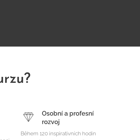
urzu?
Osobní a profesní
rozvoj
Během 120 inspirativních hodin