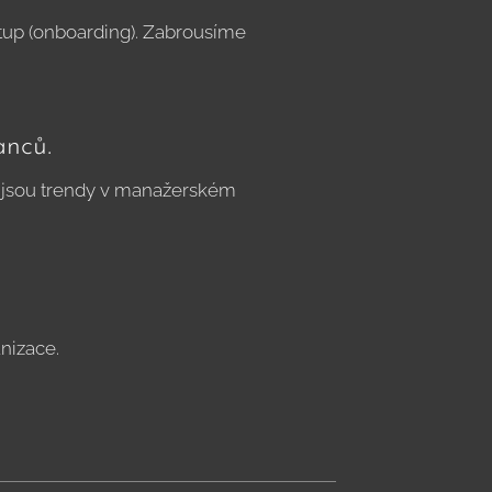
tup (onboarding). Zabrousíme
anců.
é jsou trendy v manažerském
anizace.