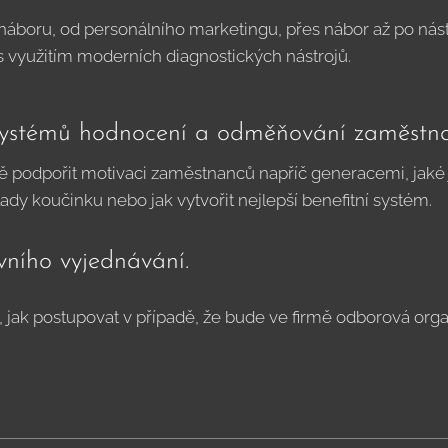
náboru, od personálního marketingu, přes nábor až po nás
s využitím moderních diagnostických nástrojů.
systémů hodnocení a odměňování zaměstn
lně podpořit motivaci zaměstnanců napříč generacemi, jak
klady koučinku nebo jak vytvořit nejlepší benefitní systém.
vního vyjednávání.
 jak postupovat v případě, že bude ve firmě odborová org