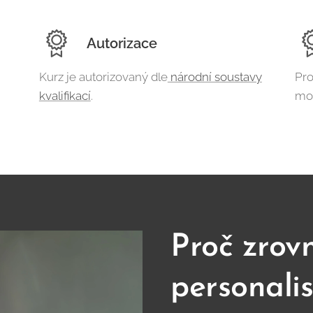
Autorizace
Kurz je autorizovaný dle
národní soustavy
Pro
kvalifikací
.
mot
Proč zrov
personalis