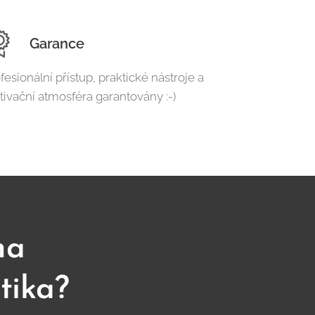
Garance
fesionální přístup, praktické nástroje a
ivační atmosféra garantovány :-)
na
tika?