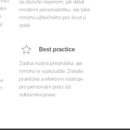
moci
se dozvíte nejenom, jak dělat
lní
moderní personalistiku, ale také
í
mnoho užitečného pro život o
).
sobě.
Best practice
Žádná nudná přednáška, ale
mnoho si vyzkoušíte. Získáte
praktické a efektivní nástroje
na
pro personální práci od
m
odborníka praxe.