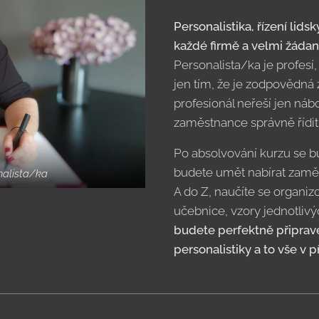
Personalistika, řízení li
každé firmě a velmi žáda
Personalista/ka je profesí,
jen tím, že je zodpovědná
profesionál neřeší jen nábo
zaměstnance správně řídit
Po absolvování kurzu se b
budete umět nabírat zamě
nalista/ka
A do Z, naučíte se organizo
učebnice, vzory jednotliv
budete perfektně připraven
personalistiky a to vše v 