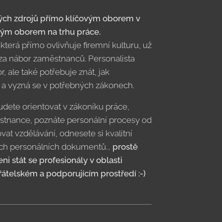
dských zdrojů přímo klíčovým oborem v
ným oborem na trhu práce.
 která přímo ovlivňuje firemní kulturu, už
 za nábor zaměstnanců. Personalista
r, ale také potřebuje znát, jak
 a vyzná se v potřebných zákonech.
udete orientovat v zákoníku práce,
stnance, poznáte personální procesy od
vat vzdělávání, odnesete si kvalitní
ých personálních dokumentů...
prostě
i stát se profesionály v oblasti
přátelském a podporujícím prostředí :-)