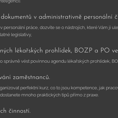
teligenci).
dokumentů v administrativně personální či
 i v personální práce, dozvíte se o nástrojích, které Vám ji 
tné legislativy,
ných lékařských prohlídek, BOZP a PO ve 
ko správně vést povinnou agendu lékařských prohlídek, B
vání zaměstnanců.
anizovat perfektní kurz, co to jsou kompetence, jak pracovat
 dostanete mnoho praktických tipů přímo z praxe.
h činností.