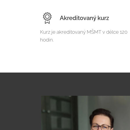
Akreditovaný kurz
Kurz je akreditovaný MŠMT v délce 120
hodin.