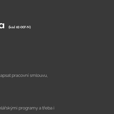
ka
(kód 62-007-N)
 napsat pracovní smlouvu,
lářskými programy a třeba i