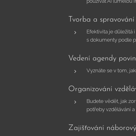
používat AI (umělou in
Tvorba a spravování 
Efektivita je důležitá
s dokumenty podle pla
Vedení agendy povin
Vyznáte se v tom, ja
Organizování vzdělá
Budete vědět, jak zorg
potřeby vzdělávání a
Zajišťování náborovýc