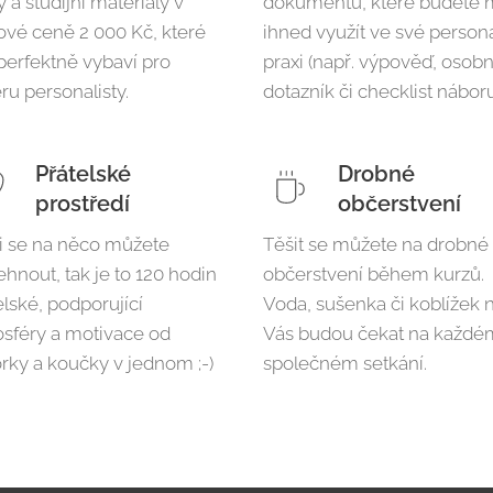
y a studijní materiály v
dokumentů, které budete 
ové ceně 2 000 Kč, které
ihned využít ve své personá
perfektně vybaví pro
praxi (např. výpověď, osobn
éru personalisty.
dotazník či checklist náboru
Přátelské
Drobné
prostředí
občerstvení
li se na něco můžete
Těšit se můžete na drobné
ehnout, tak je to 120 hodin
občerstvení během kurzů.
elské, podporující
Voda, sušenka či koblížek 
sféry a motivace od
Vás budou čekat na každé
orky a koučky v jednom ;-)
společném setkání.