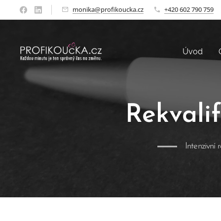
monika@profikoucka.cz
+420 602 790 759
Úvod
Rekvalif
Intenzivní